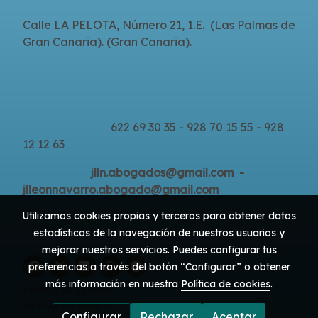
Calle LA PELOTA, Número 21, 1.E. (Las Palmas de
Gran Canaria). (Gran Canaria).
622 69 30 35 - 928 70 15 55 - 928
12 12 63
jlln.abogados@gmail.com -
jlleonnavarro.abogado@gmail.com
Utilizamos cookies propias y terceros para obtener datos
estadísticos de la navegación de nuestros usuarios y
mejorar nuestros servicios. Puedes configurar tus
preferencias a través del botón “Configurar” o obtener
más información en nuestra
Política de cookies
.
Política de cookies
Gestión de cookies
Configurar
Rechazar
Aceptar